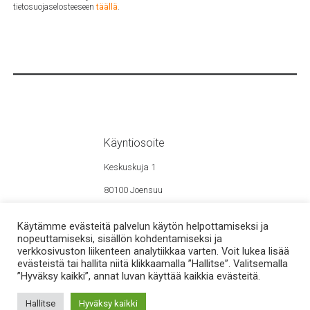
tietosuojaselosteeseen
täällä
.
Käyntiosoite
Keskuskuja 1
80100 Joensuu
Käytämme evästeitä palvelun käytön helpottamiseksi ja
nopeuttamiseksi, sisällön kohdentamiseksi ja
Powered by WordPress
Theme:
Azuma
verkkosivuston liikenteen analytiikkaa varten. Voit lukea lisää
evästeistä tai hallita niitä klikkaamalla ”Hallitse”. Valitsemalla
”Hyväksy kaikki”, annat luvan käyttää kaikkia evästeitä.
Tekijänoikeudet © 2024 Factory Factory Oy
Tietosuojakäytännöt
Hallitse
Hyväksy kaikki